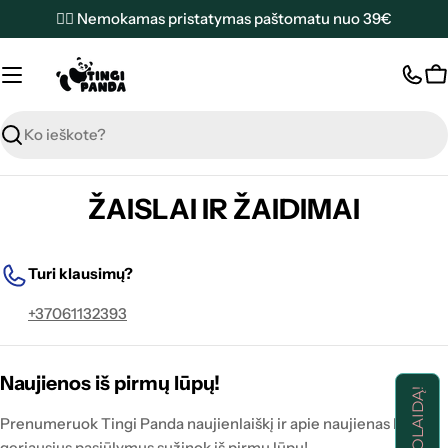
Pereiti
✌🏼 Nemokamas pristatymas paštomatu nuo 39€
prie
turinio
K
Paieška
ŽAISLAI IR ŽAIDIMAI
Turi klausimų?
+37061132393
Naujienos iš pirmų lūpų!
Prenumeruok Tingi Panda naujienlaiškį ir apie naujienas bei
geriausius pasiūlymus sužinok iš pirmų lūpų!