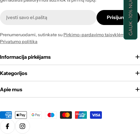
GAUK -10% NUOLAIDĄ!
Naujienlaiškis
Prisijungti
Prenumeruodami, sutinkate su
Pirkimo-pardavimo taisyklėmis
ir
Privatumo politika
Informacija pirkėjams
Kategorijos
Apie mus
Apmokėjimo
būdai
Translation missing: lt.general.social.links.facebook
Translation missing: lt.general.social.links.instagram