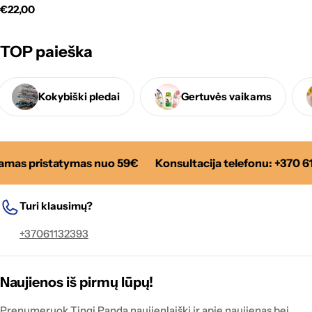
kaina
Standartinė
€22,00
kaina
TOP paieška
Kokybiški pledai
Gertuvės vaikams
as pristatymas nuo 59€
Konsultacija telefonu: +370 61
Turi klausimų?
+37061132393
Naujienos iš pirmų lūpų!
Prenumeruok Tingi Panda naujienlaiškį ir apie naujienas bei