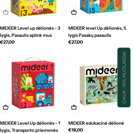
Išparduota
Į krepšelį
MIDEER Level up dėlionės - 3
MIDEER level Up dėlionės, 5
lygis, Pasaulis aplink mus
lygis Pasakų pasaulis
Standartinė
€27,00
Standartinė
€27,00
kaina
kaina
GAUK -10% NUOLAIDĄ!
Į krepšelį
Pasirinkti
MIDEER Level Up dėlionės - 1
MIDEER edukacinė dėlionė
Standartinė
€18,00
lygis, Transporto priemonės