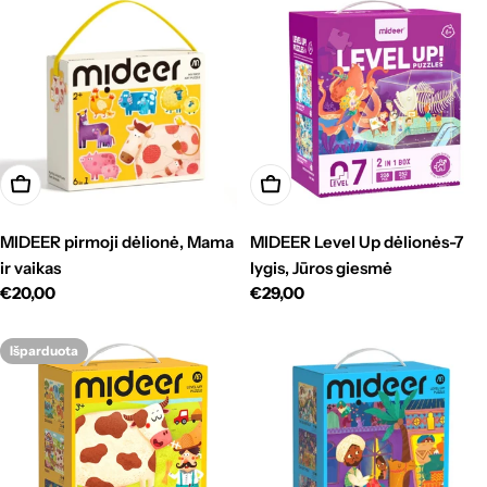
r
i
j
a
:
Į krepšelį
Į krepšelį
MIDEER pirmoji dėlionė, Mama
MIDEER Level Up dėlionės-7
ir vaikas
lygis, Jūros giesmė
Standartinė
€20,00
Standartinė
€29,00
kaina
kaina
Išparduota