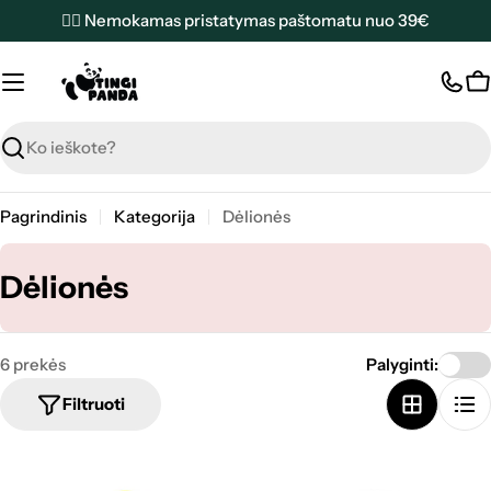
Pereiti
✌🏼 Nemokamas pristatymas paštomatu nuo 39€
prie
turinio
K
Paieška
Pagrindinis
Kategorija
Dėlionės
K
Dėlionės
a
t
6 prekės
Palyginti:
e
Filtruoti
g
o