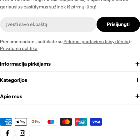
geriausius pasiūlymus sužinok iš pirmų lūpų!
Naujienlaiškis
Prisijungti
Prenumeruodami, sutinkate su
Pirkimo-pardavimo taisyklėmis
ir
Privatumo politika
Informacija pirkėjams
Kategorijos
Apie mus
Apmokėjimo
būdai
Translation missing: lt.general.social.links.facebook
Translation missing: lt.general.social.links.instagram