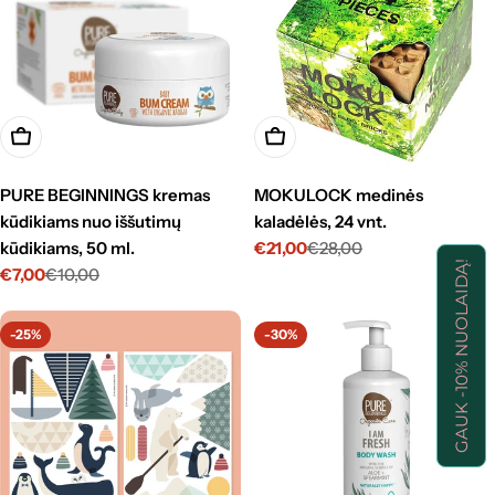
Į krepšelį
Į krepšelį
PURE BEGINNINGS kremas
MOKULOCK medinės
kūdikiams nuo iššutimų
kaladėlės, 24 vnt.
kūdikiams, 50 ml.
€21,00
€28,00
Kaina
Standartinė
GAUK -10% NUOLAIDĄ!
€7,00
€10,00
su
kaina
Kaina
Standartinė
nuolaida
su
kaina
nuolaida
-25%
-30%