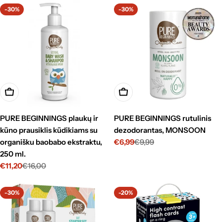
nuolaida
nuolaida
-30%
-30%
Į krepšelį
Į krepšelį
PURE BEGINNINGS plaukų ir
PURE BEGINNINGS rutulinis
kūno prausiklis kūdikiams su
dezodorantas, MONSOON
organišku baobabo ekstraktu,
€6,99
€9,99
Kaina
Standartinė
250 ml.
su
kaina
nuolaida
€11,20
€16,00
Kaina
Standartinė
su
kaina
nuolaida
-30%
-20%