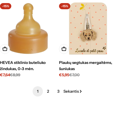
nuolaida
-15%
-15%
Į krepšelį
Į krepšelį
HEVEA stiklinio buteliuko
Plaukų segtukas mergaitėms,
žindukas, 0-3 mėn.
šuniukas
€7,64
€8,99
€5,95
€7,00
Kaina
Standartinė
Kaina
Standartinė
su
kaina
su
kaina
nuolaida
nuolaida
1
2
3
Sekantis