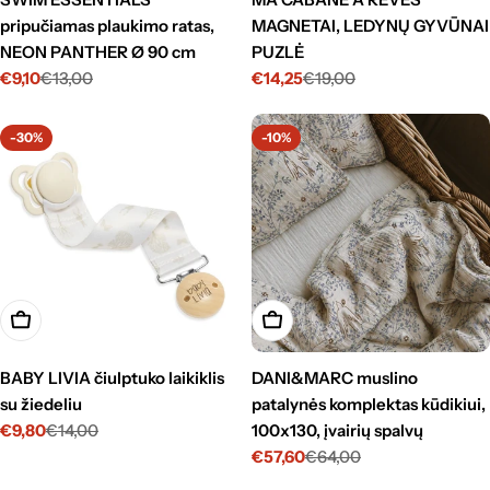
pripučiamas plaukimo ratas,
MAGNETAI, LEDYNŲ GYVŪNAI
NEON PANTHER Ø 90 cm
PUZLĖ
€9,10
€13,00
€14,25
€19,00
Kaina
Standartinė
Kaina
Standartinė
su
kaina
su
kaina
nuolaida
nuolaida
-30%
-10%
Pasirinkti
Pasirinkti
BABY LIVIA čiulptuko laikiklis
DANI&MARC muslino
su žiedeliu
patalynės komplektas kūdikiui,
€9,80
€14,00
100x130, įvairių spalvų
Kaina
Standartinė
€57,60
€64,00
su
kaina
Kaina
Standartinė
nuolaida
su
kaina