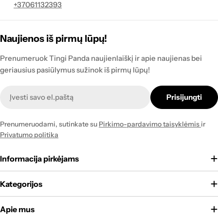
+37061132393
Naujienos iš pirmų lūpų!
Prenumeruok Tingi Panda naujienlaiškį ir apie naujienas bei
geriausius pasiūlymus sužinok iš pirmų lūpų!
Naujienlaiškis
Prisijungti
Prenumeruodami, sutinkate su
Pirkimo-pardavimo taisyklėmis
ir
Privatumo politika
Informacija pirkėjams
Kategorijos
Apie mus