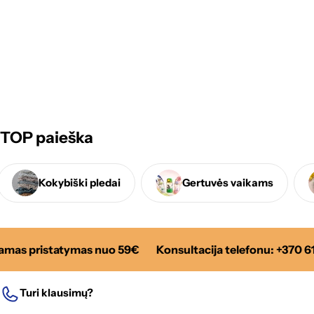
TOP paieška
Kokybiški pledai
Gertuvės vaikams
s pristatymas nuo 59€
Konsultacija telefonu: +370 6113
Turi klausimų?