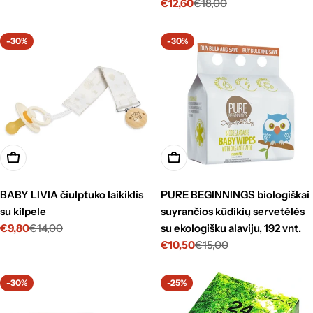
€12,60
€18,00
su
kaina
Kaina
Standartinė
nuolaida
su
kaina
nuolaida
-30%
-30%
Pasirinkti
Į krepšelį
BABY LIVIA čiulptuko laikiklis
PURE BEGINNINGS biologiškai
su kilpele
suyrančios kūdikių servetėlės
€9,80
€14,00
su ekologišku alaviju, 192 vnt.
Kaina
Standartinė
€10,50
€15,00
su
kaina
Kaina
Standartinė
nuolaida
su
kaina
nuolaida
-30%
-25%