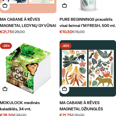
Į krepšelį
Į krepšelį
MA CABANE À RÊVES
PURE BEGINNINGS prausiklis
MAGNETAI, LEDYNŲ GYVŪNAI
visai šeimai I'M FRESH, 500 ml.
€21,75
€29,00
€10,50
€15,00
Kaina
Standartinė
Kaina
Standartinė
su
kaina
su
kaina
nuolaida
nuolaida
-25%
-25%
Į krepšelį
Į krepšelį
MOKULOCK medinės
MA CABANE À RÊVES
kaladėlės, 34 vnt.
MAGNETAI, DŽIUNGLĖS
€28,50
€38,00
€21,75
€29,00
Kaina
Standartinė
Kaina
Standartinė