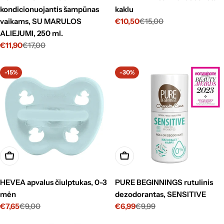
kondicionuojantis šampūnas
kaklu
vaikams, SU MARULOS
€10,50
€15,00
Kaina
Standartinė
ALIEJUMI, 250 ml.
su
kaina
nuolaida
€11,90
€17,00
Kaina
Standartinė
su
kaina
nuolaida
-15%
-30%
Pasirinkti
Į krepšelį
HEVEA apvalus čiulptukas, 0-3
PURE BEGINNINGS rutulinis
mėn
dezodorantas, SENSITIVE
€7,65
€9,00
€6,99
€9,99
Kaina
Standartinė
Kaina
Standartinė
su
kaina
su
kaina