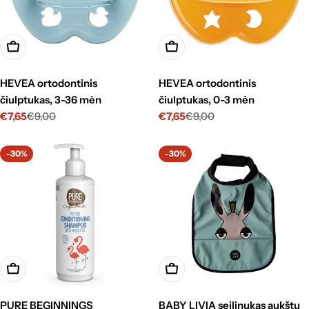
Pasirinkti
Pasirinkti
HEVEA ortodontinis
HEVEA ortodontinis
čiulptukas, 3-36 mėn
čiulptukas, 0-3 mėn
€7,65
€9,00
€7,65
€9,00
Kaina
Standartinė
Kaina
Standartinė
su
kaina
su
kaina
nuolaida
nuolaida
-30%
-30%
Į krepšelį
Pasirinkti
PURE BEGINNINGS
BABY LIVIA seilinukas aukštu