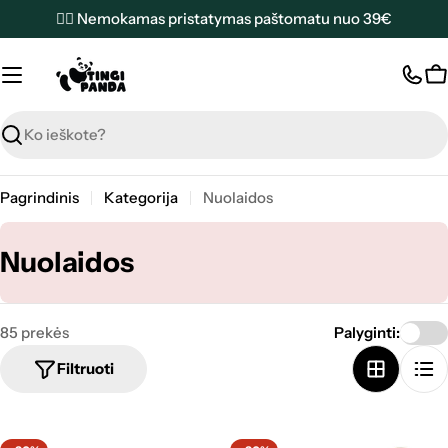
Pereiti
✌🏼 Nemokamas pristatymas paštomatu nuo 39€
prie
turinio
K
Paieška
Pagrindinis
Kategorija
Nuolaidos
K
Nuolaidos
a
t
85 prekės
Palyginti:
e
Filtruoti
g
o