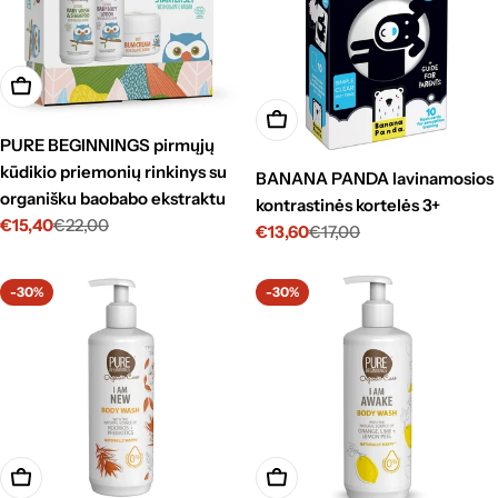
Į krepšelį
Į krepšelį
PURE BEGINNINGS pirmųjų
kūdikio priemonių rinkinys su
BANANA PANDA lavinamosios
organišku baobabo ekstraktu
kontrastinės kortelės 3+
€15,40
€22,00
Kaina
Standartinė
€13,60
€17,00
Kaina
Standartinė
su
kaina
su
kaina
nuolaida
nuolaida
-30%
-30%
Į krepšelį
Į krepšelį