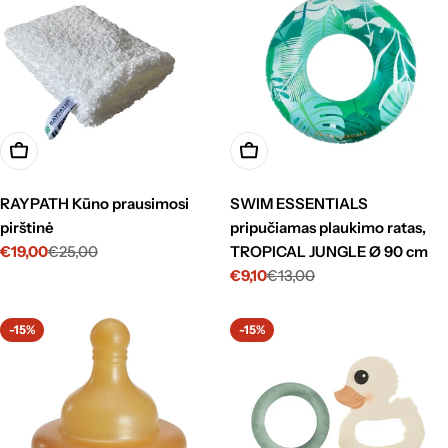
Į krepšelį
Į krepšelį
RAYPATH Kūno prausimosi
SWIM ESSENTIALS
pirštinė
pripučiamas plaukimo ratas,
€19,00
€25,00
TROPICAL JUNGLE Ø 90 cm
Kaina
Standartinė
€9,10
€13,00
su
kaina
Kaina
Standartinė
nuolaida
su
kaina
nuolaida
-15%
-15%