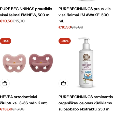
PURE BEGINNINGS prausiklis
PURE BEGINNINGS prausiklis
visai šeimai I'M NEW, 500 ml.
visai šeimai I'M AWAKE, 500
€10,50
€15,00
ml.
Kaina
Standartinė
€10,50
€15,00
su
kaina
Kaina
Standartinė
nuolaida
su
kaina
nuolaida
-15%
-30%
Pasirinkti
Į krepšelį
HEVEA ortodontiniai
PURE BEGINNINGS raminantis
čiulptukai, 3-36 mėn. 2 vnt.
organiškas losjonas kūdikiams
€13,60
€16,00
su baobabo ekstraktu, 250 ml
Kaina
Standartinė