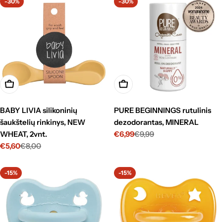
r
-30%
-30%
i
j
a
:
Į krepšelį
Į krepšelį
BABY LIVIA silikoninių
PURE BEGINNINGS rutulinis
šaukštelių rinkinys, NEW
dezodorantas, MINERAL
WHEAT, 2vnt.
€6,99
€9,99
Kaina
Standartinė
€5,60
€8,00
su
kaina
Kaina
Standartinė
nuolaida
su
kaina
nuolaida
-15%
-15%