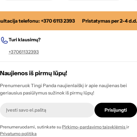
ltacija telefonu: +370 6113 2393
Pristatymas per 2-4 d.d.
Turi klausimų?
+37061132393
Naujienos iš pirmų lūpų!
Prenumeruok Tingi Panda naujienlaiškį ir apie naujienas bei
geriausius pasiūlymus sužinok iš pirmų lūpų!
Naujienlaiškis
Prisijungti
Prenumeruodami, sutinkate su
Pirkimo-pardavimo taisyklėmis
ir
Privatumo politika