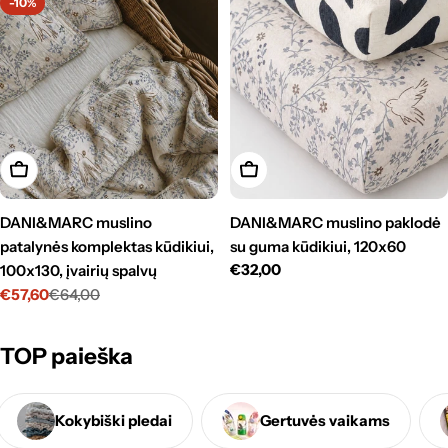
r
-10%
i
j
a
:
Pasirinkti
Pasirinkti
DANI&MARC muslino
DANI&MARC muslino paklodė
patalynės komplektas kūdikiui,
su guma kūdikiui, 120x60
Standartinė
€32,00
100x130, įvairių spalvų
kaina
€57,60
€64,00
Kaina
Standartinė
su
kaina
nuolaida
TOP paieška
Kokybiški pledai
Gertuvės vaikams