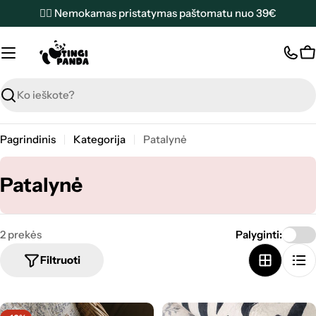
Pereiti
✌🏼 Nemokamas pristatymas paštomatu nuo 39€
prie
turinio
K
Paieška
Pagrindinis
Kategorija
Patalynė
K
Patalynė
a
t
2 prekės
Palyginti:
e
Filtruoti
g
o