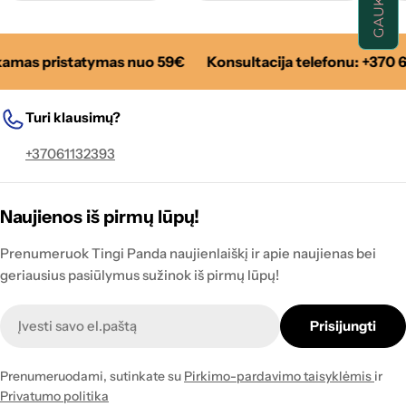
mas pristatymas nuo 59€
Konsultacija telefonu: +370 6
Turi klausimų?
+37061132393
Naujienos iš pirmų lūpų!
Prenumeruok Tingi Panda naujienlaiškį ir apie naujienas bei
geriausius pasiūlymus sužinok iš pirmų lūpų!
Naujienlaiškis
Prisijungti
Prenumeruodami, sutinkate su
Pirkimo-pardavimo taisyklėmis
ir
Privatumo politika