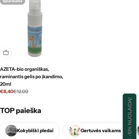
r
Išparduota
i
j
a
:
Išparduota
AZETA-bio organiškas,
raminantis gelis po įkandimo,
20ml
€8,40
€12,00
Kaina
Standartinė
su
kaina
GAUK -10% NUOLAIDĄ!
nuolaida
TOP paieška
Kokybiški pledai
Gertuvės vaikams