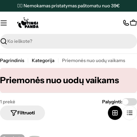
Pereiti
✌🏼 Nemokamas pristatymas paštomatu nuo 39€
prie
turinio
K
Paieška
Pagrindinis
Kategorija
Priemonės nuo uodų vaikams
K
Priemonės nuo uodų vaikams
a
t
1 prekė
Palyginti:
e
Filtruoti
g
o