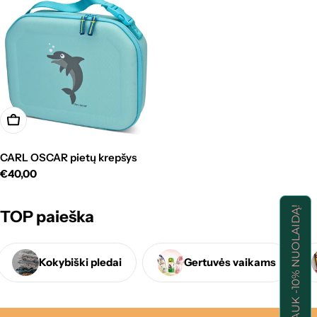
r
i
j
a
:
Pasirinkti
CARL OSCAR pietų krepšys
Standartinė
€40,00
kaina
GAUK -10% NUOLAIDĄ!
TOP paieška
Kokybiški pledai
Gertuvės vaikams