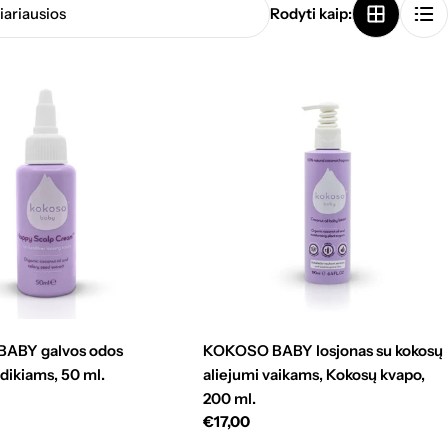
Rodyti kaip:
ABY galvos odos
KOKOSO BABY losjonas su kokosų
dikiams, 50 ml.
aliejumi vaikams, Kokosų kvapo,
nė
200 ml.
Standartinė
€17,00
kaina