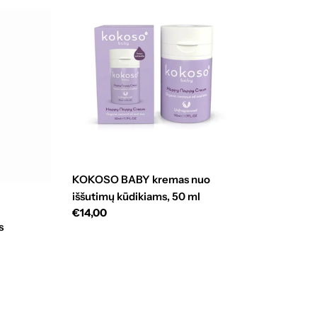
KOKOSO BABY kremas nuo
iššutimų kūdikiams, 50 ml
Standartinė
€14,00
s
kaina