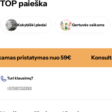
TOP paieška
Kokybiški pledai
Gertuvės vaikams
as pristatymas nuo 59€
Konsultaci
Turi klausimų?
+37061132393