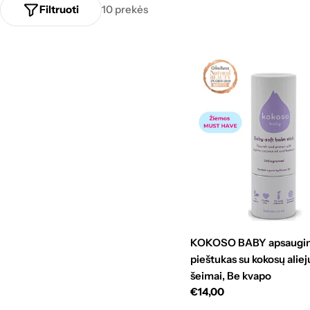
Filtruoti
10 prekės
e
g
o
r
i
j
a
KOKOSO BABY apsaugin
:
pieštukas su kokosų aliej
šeimai, Be kvapo
Standartinė
€14,00
kaina