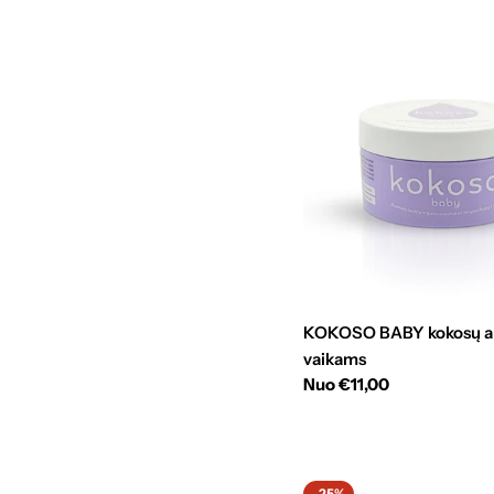
KOKOSO BABY kokosų al
vaikams
Standartinė
Nuo €11,00
kaina
-25%