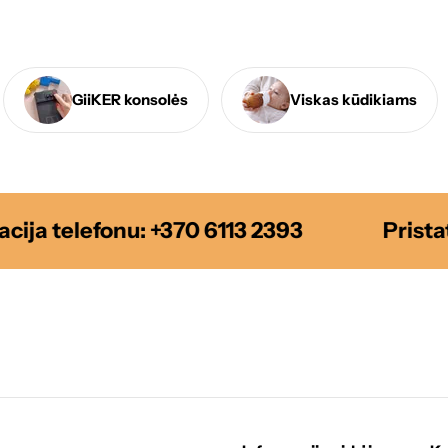
GiiKER konsolės
Viskas kūdikiams
ja telefonu: +370 6113 2393
Pristaty