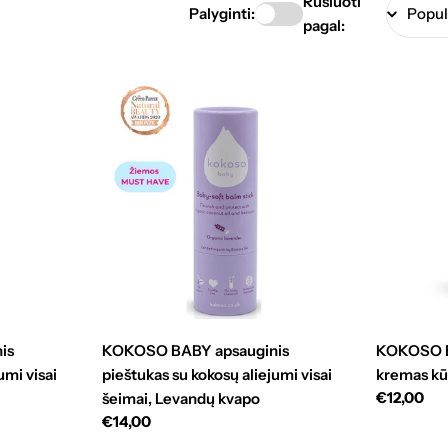
Rūšiuoti
Palyginti:
pagal:
is
KOKOSO BABY apsauginis
KOKOSO B
umi visai
pieštukas su kokosų aliejumi visai
kremas kū
Standarti
€12,00
šeimai, Levandų kvapo
kaina
Standartinė
€14,00
kaina