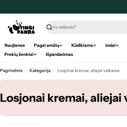
Pereiti
prie
turinio
Paieška
Naujienos
Pagal amžių
Kūdikiams
Indai
Prekių ženklai
Išpardavimas
Pagrindinis
Kategorija
Losjonai kremai, aliejai vaikams
K
Losjonai kremai, aliejai
a
t