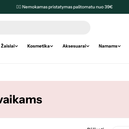
✌🏼 Nemokamas pristatymas paštomatu nuo 39€
Žaislai
Kosmetika
Aksesuarai
Namams
 vaikams