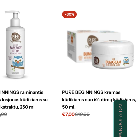
-30%
INNINGS raminantis
PURE BEGINNINGS kremas
 losjonas kūdikiams su
kūdikiams nuo iššutimų kūdikiams,
kstraktu, 250 ml
50 ml.
GAUK -10% NUOLAIDĄ!
,00
€7,00
€10,00
nė
Kaina
Standartinė
su
kaina
nuolaida